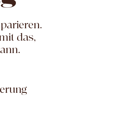
parieren.
mit das,
kann.
derung