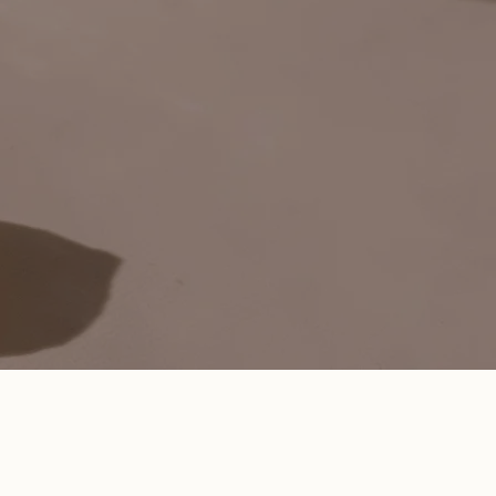
use
sein