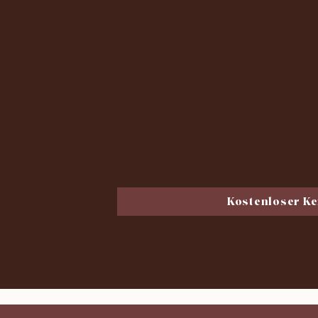
(Bad Oldesloe, Lübeck, Bad Segeb
Kostenloser Ke