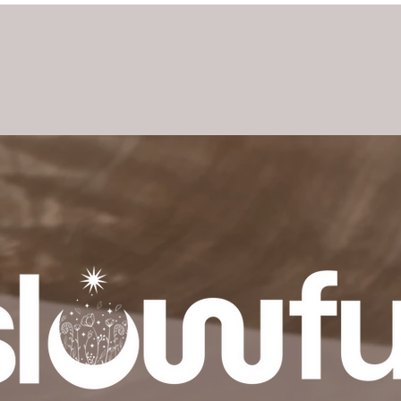
h
schwangerschaft & geburt
mutterschaft
frausein
blog
k