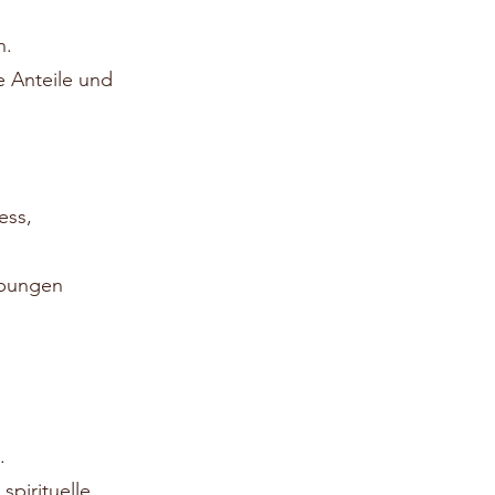
n.
e Anteile und
ess,
übungen
.
spirituelle