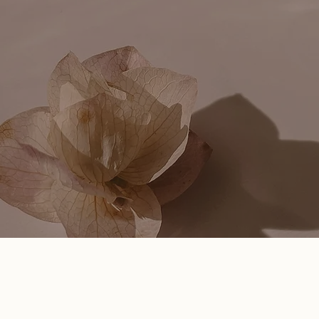
nde dein inneres Zuha
wangerschaft Mutterschaft Frau