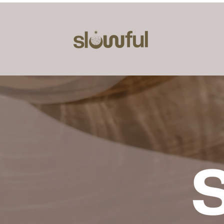
home
über mic