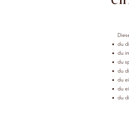
Diese
du d
du i
du s
du d
du e
du e
du di