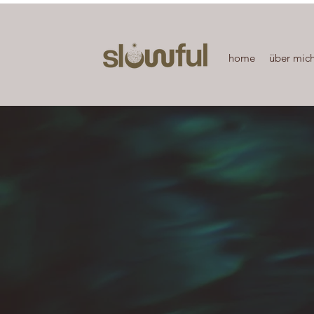
home
über mic