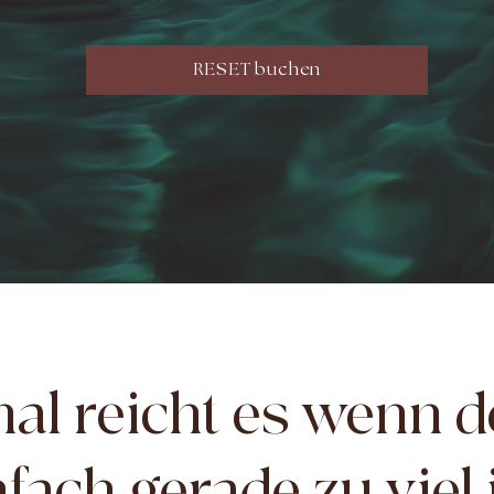
RESET buchen
l reicht es wenn de
nfach gerade zu viel i