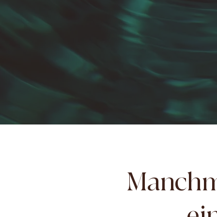
Manchma
ei