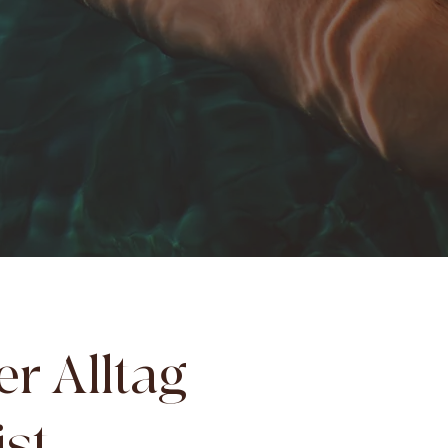
r Alltag
st.