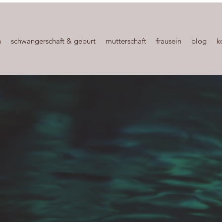
h
schwangerschaft & geburt
mutterschaft
frausein
blog
k