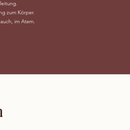
eitung.
ung zum Körper.
 Bauch, im Atem.
n